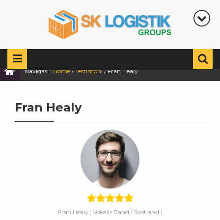
Navigasi :
Home
/
Testimoni
/
Fran Healy
Fran Healy
Fran Healy
( Vokalis Band / Scotland )